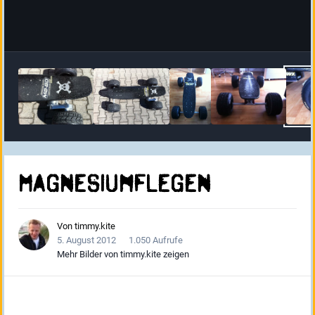
Magnesiumflegen
Von
timmy.kite
5. August 2012
1.050 Aufrufe
Mehr Bilder von timmy.kite zeigen