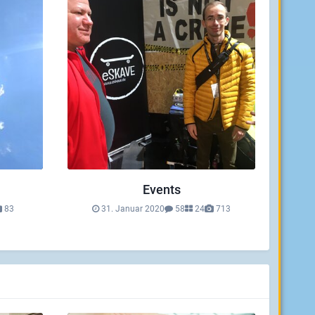
Events
83
31. Januar 2020
58
24
713