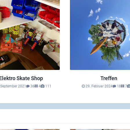
Elektro Skate Shop
Treffen
 September 2021
36
4
111
29. Februar 2024
18
7