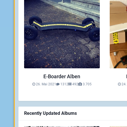
E-Boarder Alben
26. Mai 2021
1312
492
3.705
24.
Recently Updated Albums