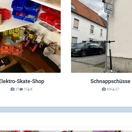
Elektro-Skate-Shop
Schnappschüsse
37
1
8
43
27