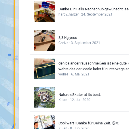
Danke Dir! Falls Nachschub gewünscht, sa
hardy_harzer
·
24. September 2021
3,3 Kg yess
Chrizz
·
3. September 2021
den balancer rausschmeißen ist eine gute id
wehre das der ideale lader für unterwegs an
wolle1
·
6. Mai 2021
Nature eSkater at its best.
Kilian
·
12. Juli 2020
Cool wars! Danke für Deine Zeit. 😉🤙
Kilian
·
8. Juni 2020