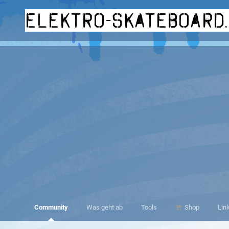
elektro-skateboard
Community
Was geht ab
Tools
Shop
Lin