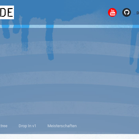
.de
D
ktree
Drop In v1
Meisterschaften