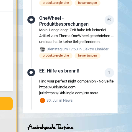
produktvergleiche
bewertungen
OneWheel -
59
Produktbesprechungen
Moin! Langelange Zeit habe ich keinerlei
Artikel zum Thema OneWheel geschrieben ...
und das hatte keine tiefgreifenderen...
Dienstag um 17:53
in
Elektro Einräder
produktvergleiche
bewertungen
EE: Hilfe es brennt!
1
Find your perfect night companion - No Selfie
https://GirlSingle.com
[url=https://GirlSingle.com] No more...
30. Juli
in
News
n
Anstehende Termine