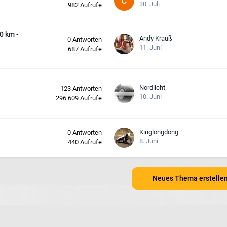
30. Juli
982
Aufrufe
0 km -
Andy Krauß
0
Antworten
11. Juni
687
Aufrufe
Nordlicht
123
Antworten
10. Juni
296.609
Aufrufe
Kinglongdong
0
Antworten
8. Juni
440
Aufrufe
Neues Thema erstelle