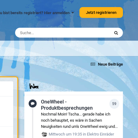
Jetzt registrieren
u bist bereits registriert? Hier anmelden
Neue Beiträge
Was
OneWheel -
59
Produktbesprechungen
Nochmal Moin! Tscha... gerade habe ich
noch behauptet, es wäre in Sachen
Neuigkeiten rund um's OneWheel ewig und...
Mittwoch um 19:35
in
Elektro Einräder