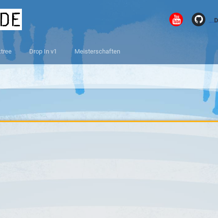
.de
D
ktree
Drop In v1
Meisterschaften