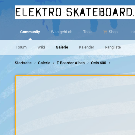
elektro-skateboard
Community
Was geht ab
Tools
Shop
Lin
Forum
Wiki
Galerie
Kalender
Rangliste
Startseite
Galerie
E-Boarder Alben
Ocio 600