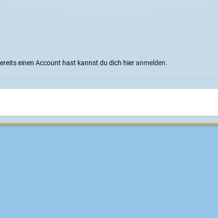
bereits einen Account hast kannst du dich hier
anmelden
.
Sprachen
Datenschutzerklärung
Cookies
Impressum
|
Datenschutz
Konzeption, Design und Realisierung:
ITD - Hauser
Powered by Invision Community