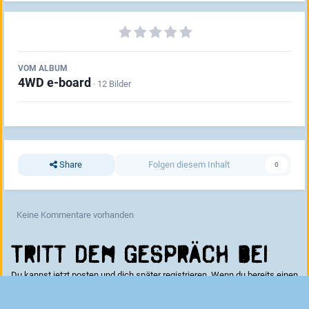
VOM ALBUM
4WD e-board
· 12 Bilder
Share
Folgen diesem Inhalt
0
Keine Kommentare vorhanden
Tritt dem Gespräch bei
Du kannst jetzt posten und dich später registrieren. Wenn du bereits einen
Account hast kannst du dich hier
anmelden
.