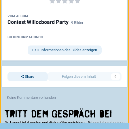
VOM ALBUM
Contest Willozboard Party
· 9 Bilder
BILDINFORMATIONEN
EXIF Informationen des Bildes anzeigen
Share
Folgen diesem Inhalt
0
Keine Kommentare vorhanden
Tritt dem Gespräch bei
Du kannst jetzt posten und dich später registrieren. Wenn du bereits einen
Account hast kannst du dich hier
anmelden
.