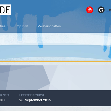
.de
D
tree
Drop In v1
Meisterschaften
R SEIT
LETZTER BESUCH
2011
26. September 2015