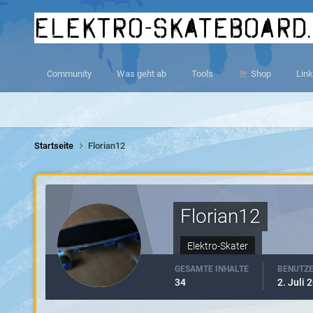
elektro-skateboard
Community
Was geht ab
Tools
Shop
Link
Startseite
Florian12
Florian12
Elektro-Skater
GESAMTE INHALTE
BENUTZE
34
2. Juli 