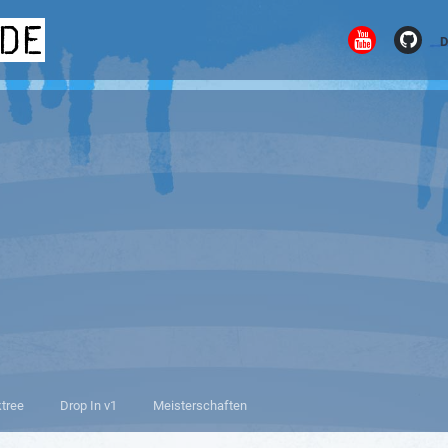
.de
D
ktree
Drop In v1
Meisterschaften