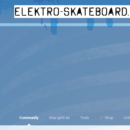
elektro-skateboard
Community
Was geht ab
Tools
Shop
Lin