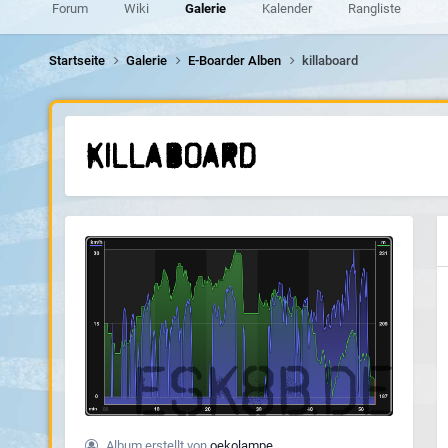
Forum
Wiki
Galerie
Kalender
Rangliste
Startseite
Galerie
E-Boarder Alben
killaboard
killaboard
Album erstellt von
oekolampe