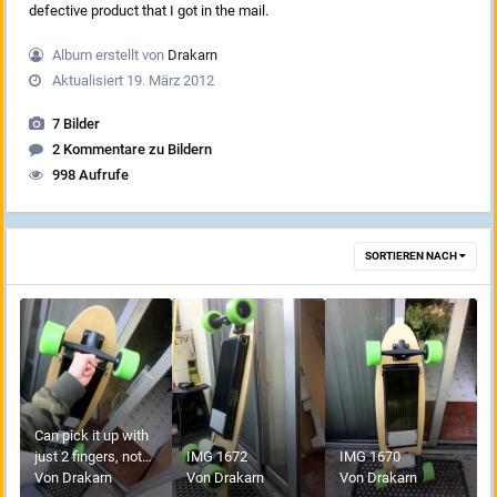
defective product that I got in the mail.
Album erstellt von
Drakarn
Aktualisiert
19. März 2012
7 Bilder
2 Kommentare zu Bildern
998 Aufrufe
SORTIEREN NACH
Can pick it up with
just 2 fingers, not
IMG 1672
IMG 1670
saying you should.
Von
Drakarn
Von
Drakarn
Von
Drakarn