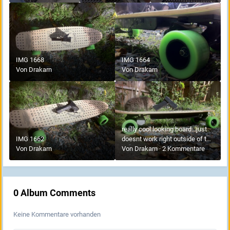
but its possible lol.
IMG 1668
IMG 1664
Von
Drakarn
Von
Drakarn
really cool looking board...just
IMG 1662
doesnt work right outside of the
Von
Drakarn
box brand new. Cant wait to ride
Von
Drakarn
·
2 Kommentare
it once fixed! =D
0 Album Comments
Keine Kommentare vorhanden