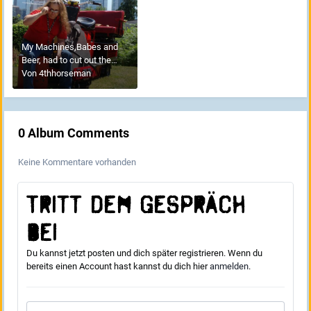
My Machines,Babes and
Beer, had to cut out the
Bikini Babes out to load the
Von
4thhorseman
pic,oops!
0 Album Comments
Keine Kommentare vorhanden
Tritt dem Gespräch
bei
Du kannst jetzt posten und dich später registrieren. Wenn du
bereits einen Account hast kannst du dich hier
anmelden
.