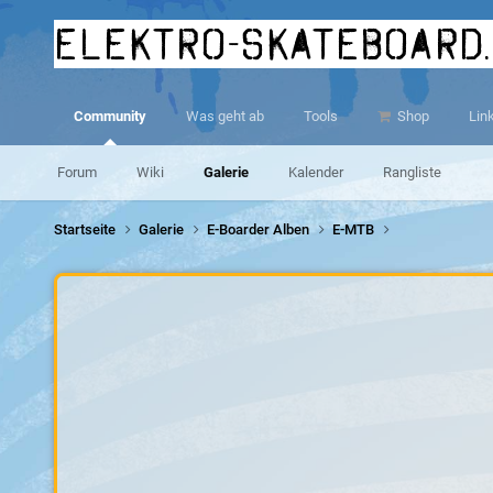
elektro-skateboard
Community
Was geht ab
Tools
Shop
Lin
Forum
Wiki
Galerie
Kalender
Rangliste
Startseite
Galerie
E-Boarder Alben
E-MTB