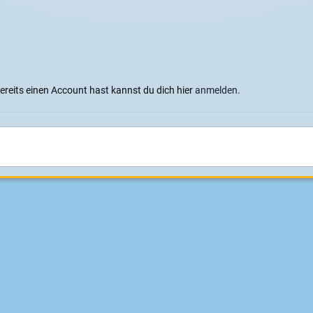
bereits einen Account hast kannst du dich hier
anmelden
.
Sprachen
Datenschutzerklärung
Cookies
Impressum
|
Datenschutz
Konzeption, Design und Realisierung:
ITD - Hauser
Powered by Invision Community