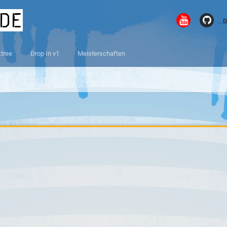
.de
D
ktree
Drop In v1
Meisterschaften