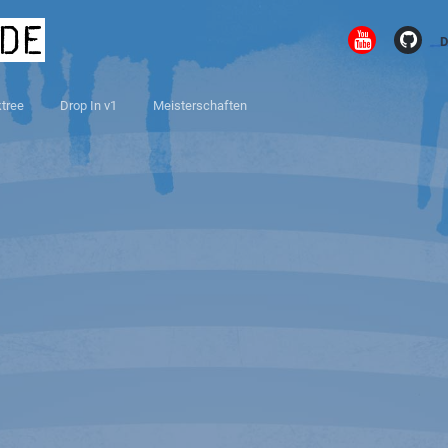
.de
D
ktree
Drop In v1
Meisterschaften