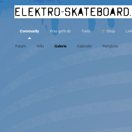
elektro-skateboard
Community
Was geht ab
Tools
Shop
Lin
Forum
Wiki
Galerie
Kalender
Rangliste