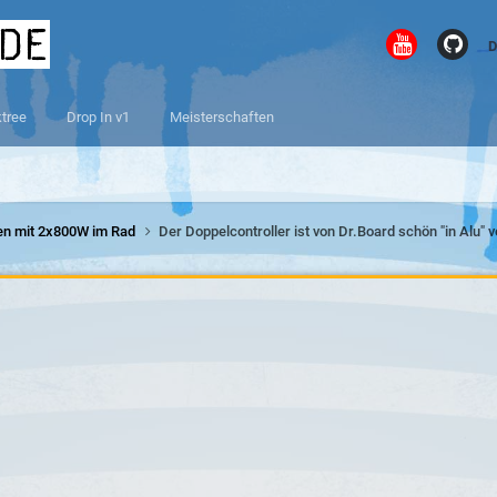
.de
D
ktree
Drop In v1
Meisterschaften
ten mit 2x800W im Rad
Der Doppelcontroller ist von Dr.Board schön "in Alu" v