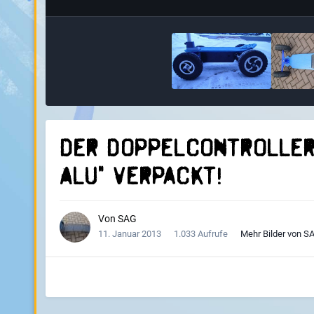
Der Doppelcontroller 
Alu" verpackt!
Von
SAG
11. Januar 2013
1.033 Aufrufe
Mehr Bilder von S