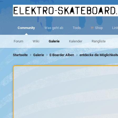
elektro-skateboard
Community
Was geht ab
Tools
Shop
Lin
Forum
Wiki
Galerie
Kalender
Rangliste
Startseite
Galerie
E-Boarder Alben
entdecke die Möglichkei