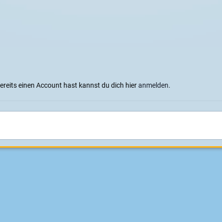
bereits einen Account hast kannst du dich hier
anmelden
.
ten mit 2x800W im Rad
Der Doppelcontroller ist von Dr.Board schön "in Alu" v
Sprachen
Datenschutzerklärung
Cookies
Impressum
|
Datenschutz
Konzeption, Design und Realisierung:
ITD - Hauser