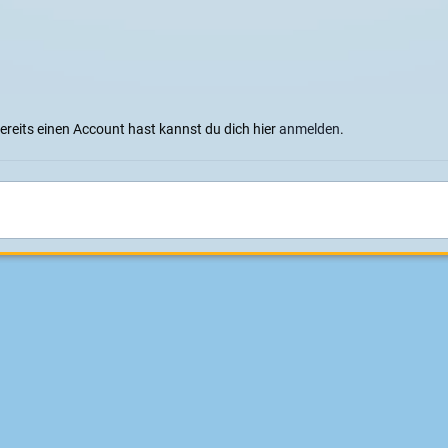
bereits einen Account hast kannst du dich hier
anmelden
.
013
Sprachen
Datenschutzerklärung
Cookies
Impressum
|
Datenschutz
Konzeption, Design und Realisierung:
ITD - Hauser
Powered by Invision Community