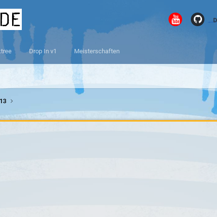
.de
D
ktree
Drop In v1
Meisterschaften
013