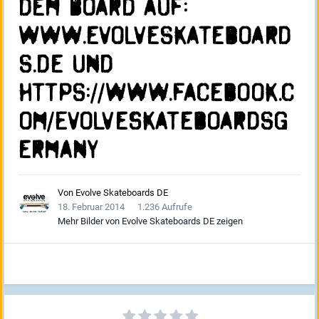
dem Board auf:
www.evolveskateboard
s.de und
https://www.facebook.c
om/EvolveSkateboardsG
ermany
Von
Evolve Skateboards DE
18. Februar 2014
1.236 Aufrufe
Mehr Bilder von Evolve Skateboards DE zeigen