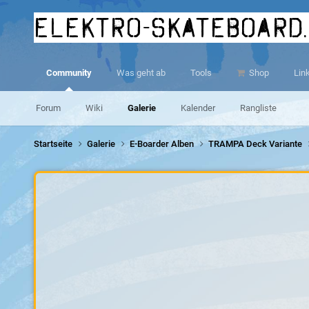
elektro-skateboard
Community
Was geht ab
Tools
Shop
Lin
Forum
Wiki
Galerie
Kalender
Rangliste
Startseite
Galerie
E-Boarder Alben
TRAMPA Deck Variante