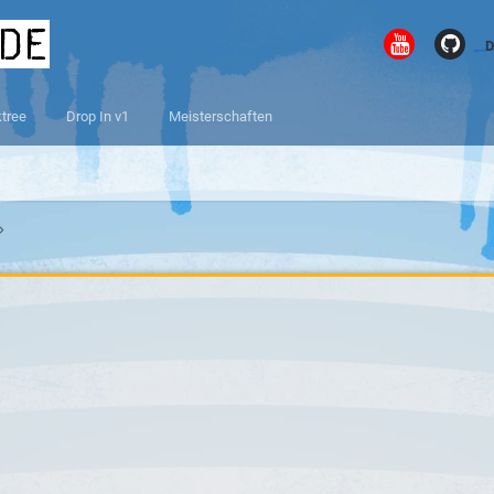
.de
D
ktree
Drop In v1
Meisterschaften