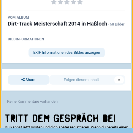
VOM ALBUM
Dirt-Track Meisterschaft 2014 in Haßloch
· 68 Bilder
BILDINFORMATIONEN
EXIF Informationen des Bildes anzeigen
Share
Folgen diesem Inhalt
0
Keine Kommentare vorhanden
Tritt dem Gespräch bei
Du kannst jetzt posten und dich später registrieren. Wenn du bereits einen
Account hast kannst du dich hier
anmelden
.