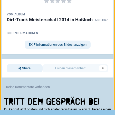
VOM ALBUM
Dirt-Track Meisterschaft 2014 in Haßloch
· 68 Bilder
BILDINFORMATIONEN
EXIF Informationen des Bildes anzeigen
Share
Folgen diesem Inhalt
0
Keine Kommentare vorhanden
Tritt dem Gespräch bei
Du kannst jetzt posten und dich später registrieren. Wenn du bereits einen
Account hast kannst du dich hier
anmelden
.