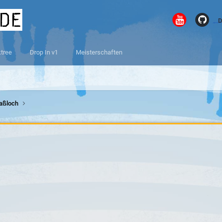
.de
D
ktree
Drop In v1
Meisterschaften
Haßloch