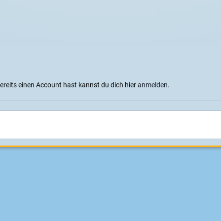
bereits einen Account hast kannst du dich hier
anmelden
.
Haßloch
Sprachen
Datenschutzerklärung
Cookies
Impressum
|
Datenschutz
Konzeption, Design und Realisierung:
ITD - Hauser