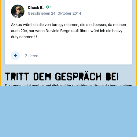
Chuck B.
1
Geschrieben
24. Oktober 2014
Akkus würd ich die von turnigy nehmen, die sind besser, da reichen
auch 20c, nur wenn Du viele Berge rauffährst, würd ich die heavy
duty nehmen ! !
Zitieren
Tritt dem Gespräch bei
Du kannst jetzt posten und dich später registrieren. Wenn du bereits einen
Account hast kannst du dich hier
anmelden
.
Kommentar schreiben...