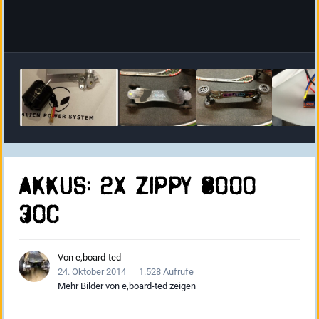
Akkus: 2x Zippy 8000
30c
Von
e,board-ted
24. Oktober 2014
1.528 Aufrufe
Mehr Bilder von e,board-ted zeigen