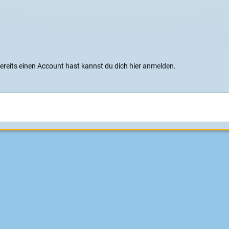
bereits einen Account hast kannst du dich hier
anmelden
.
7
Sprachen
Datenschutzerklärung
Cookies
Impressum
|
Datenschutz
Konzeption, Design und Realisierung:
ITD - Hauser
Powered by Invision Community