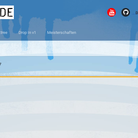
.de
D
ktree
Drop In v1
Meisterschaften
7