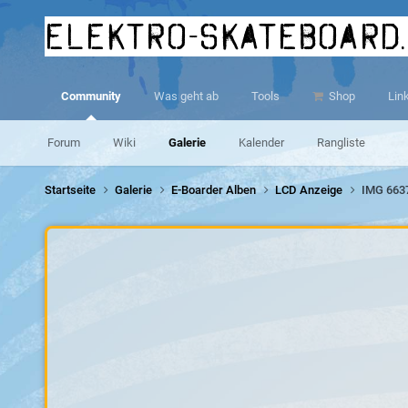
elektro-skateboard
Community
Was geht ab
Tools
Shop
Lin
Forum
Wiki
Galerie
Kalender
Rangliste
Startseite
Galerie
E-Boarder Alben
LCD Anzeige
IMG 663