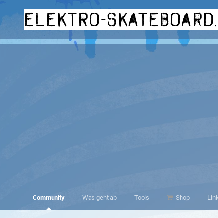
elektro-skateboard
Community
Was geht ab
Tools
Shop
Lin