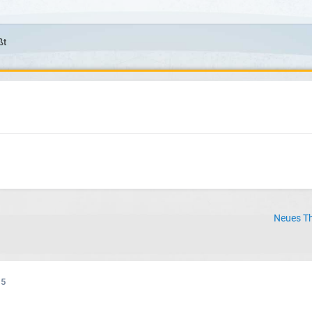
ßt
Neues Th
15