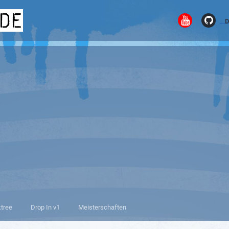
.de
D
ktree
Drop In v1
Meisterschaften