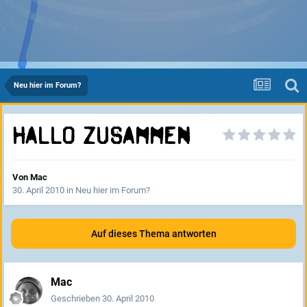
Neu hier im Forum?
Hallo zusammen
Von
Mac
30. April 2010
in
Neu hier im Forum?
Auf dieses Thema antworten
Mac
Geschrieben
30. April 2010