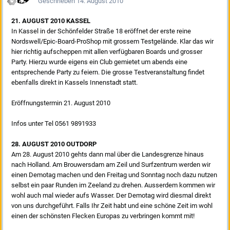
Geschrieben
14. August 2010
21. AUGUST 2010 KASSEL
In Kassel in der Schönfelder Straße 18 eröffnet der erste reine
Nordswell/Epic-Board-ProShop mit grossem Testgelände. Klar das wir
hier richtig aufscheppen mit allen verfügbaren Boards und grosser
Party. Hierzu wurde eigens ein Club gemietet um abends eine
entsprechende Party zu feiern. Die grosse Testveranstaltung findet
ebenfalls direkt in Kassels Innenstadt statt.
Eröffnungstermin 21. August 2010
Infos unter Tel 0561 9891933
28. AUGUST 2010 OUTDORP
Am 28. August 2010 gehts dann mal über die Landesgrenze hinaus
nach Holland. Am Brouwersdam am Zeil und Surfzentrum werden wir
einen Demotag machen und den Freitag und Sonntag noch dazu nutzen
selbst ein paar Runden im Zeeland zu drehen. Ausserdem kommen wir
wohl auch mal wieder aufs Wasser. Der Demotag wird diesmal direkt
von uns durchgeführt. Falls Ihr Zeit habt und eine schöne Zeit im wohl
einen der schönsten Flecken Europas zu verbringen kommt mit!