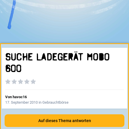
Suche Ladegerät Mobo
600
Von
havoc16
17. September 2010
in
Gebrauchtbörse
Auf dieses Thema antworten