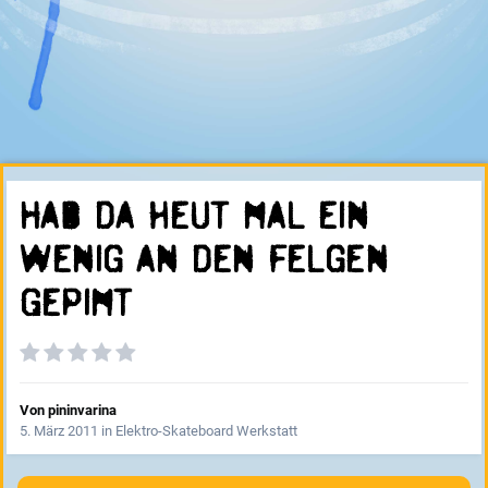
Hab da heut mal ein
wenig an den Felgen
Gepimt
Von
pininvarina
5. März 2011
in
Elektro-Skateboard Werkstatt