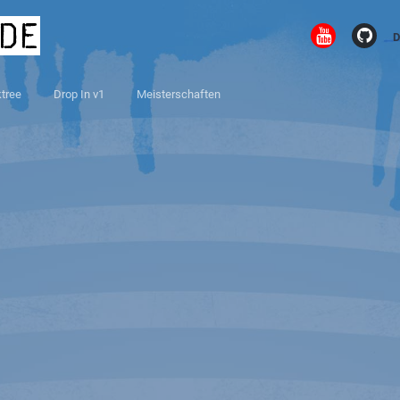
.de
D
ktree
Drop In v1
Meisterschaften