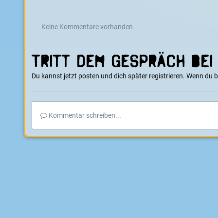
Keine Kommentare vorhanden
Tritt dem Gespräch bei
Du kannst jetzt posten und dich später registrieren. Wenn du 
Kommentar schreiben...
Startseite
Galerie
E-Boarder Alben
GECO ES 600
GecoES