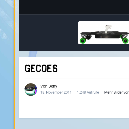
GecoES
Von
Beny
18. November 2011
1.248 Aufrufe
Mehr Bilder vo