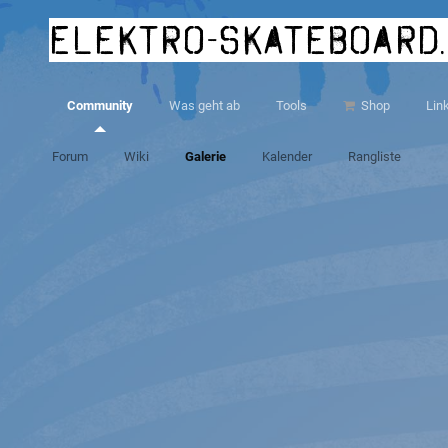
elektro-skateboard
Community
Was geht ab
Tools
Shop
Lin
Forum
Wiki
Galerie
Kalender
Rangliste