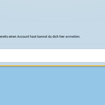
bereits einen Account hast kannst du dich hier
anmelden
.
Sprachen
Datenschutzerklärung
Cookies
Impressum
|
Datenschutz
Konzeption, Design und Realisierung:
ITD - Hauser
Powered by Invision Community