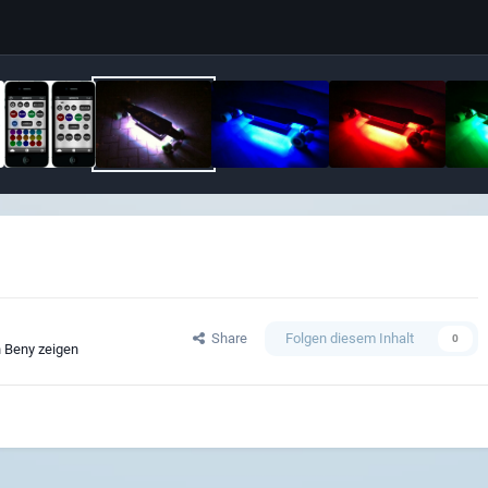
Share
Folgen diesem Inhalt
0
n Beny zeigen