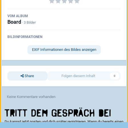
VOM ALBUM
Board
· 3 Bilder
BILDINFORMATIONEN
EXIF Informationen des Bildes anzeigen
Share
Folgen diesem Inhalt
0
Keine Kommentare vorhanden
Tritt dem Gespräch bei
Du kannst jetzt posten und dich später registrieren. Wenn du bereits einen
Account hast kannst du dich hier
anmelden
.