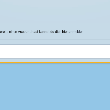
bereits einen Account hast kannst du dich hier
anmelden
.
Sprachen
Datenschutzerklärung
Cookies
Impressum
|
Datenschutz
Konzeption, Design und Realisierung:
ITD - Hauser
Powered by Invision Community