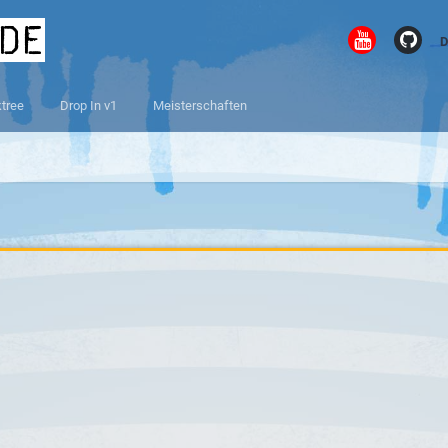
.de
D
ktree
Drop In v1
Meisterschaften