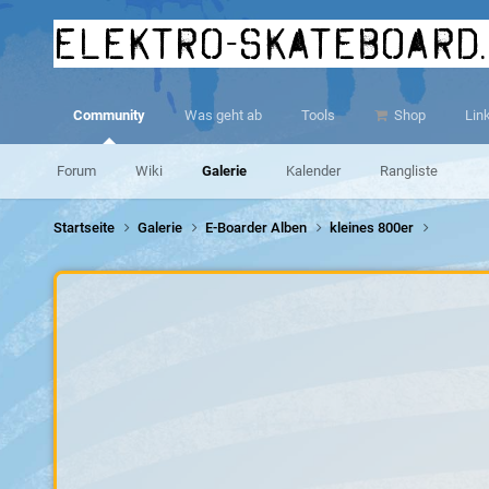
elektro-skateboard
Community
Was geht ab
Tools
Shop
Lin
Forum
Wiki
Galerie
Kalender
Rangliste
Startseite
Galerie
E-Boarder Alben
kleines 800er