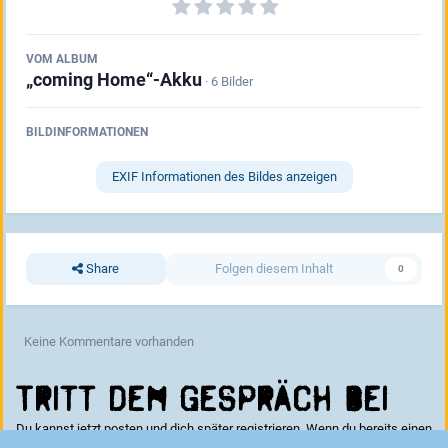
VOM ALBUM
„coming Home“-Akku
· 6 Bilder
BILDINFORMATIONEN
EXIF Informationen des Bildes anzeigen
Share
Folgen diesem Inhalt
0
Keine Kommentare vorhanden
Tritt dem Gespräch bei
Du kannst jetzt posten und dich später registrieren. Wenn du bereits einen
Account hast kannst du dich hier
anmelden
.