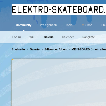
elektro-skateboard
Community
Was geht ab
Tools
Shop
Lin
Forum
Wiki
Galerie
Kalender
Rangliste
Startseite
Galerie
E-Boarder Alben
MEIN-BOARD ( mein altes