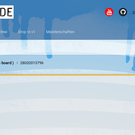
.de
D
ktree
Drop In v1
Meisterschaften
 board )
28032013796