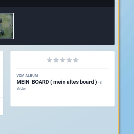
VOM ALBUM
MEIN-BOARD ( mein altes board )
· 8
Bilder