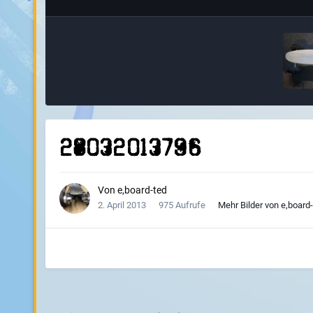
28032013796
Von
e,board-ted
2. April 2013
975 Aufrufe
Mehr Bilder von e,board