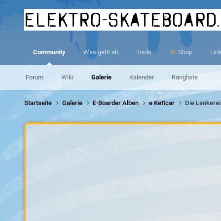
elektro-skateboard
Community
Was geht ab
Tools
Shop
Lin
Forum
Wiki
Galerie
Kalender
Rangliste
Startseite
Galerie
E-Boarder Alben
e Kettcar
Die Lenkerei