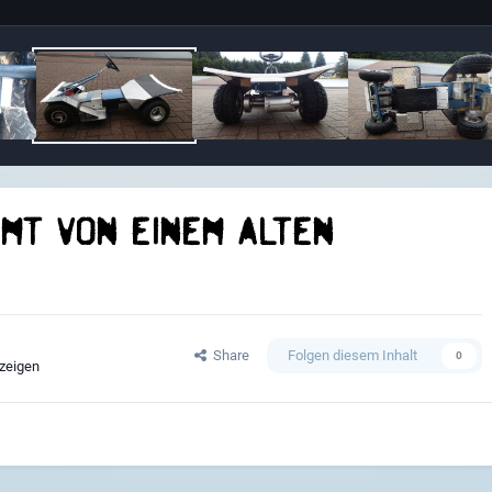
mmt von einem alten
Share
Folgen diesem Inhalt
0
zeigen