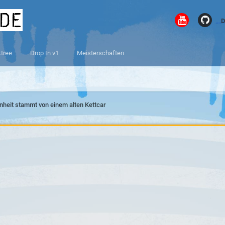
.de
D
ktree
Drop In v1
Meisterschaften
nheit stammt von einem alten Kettcar