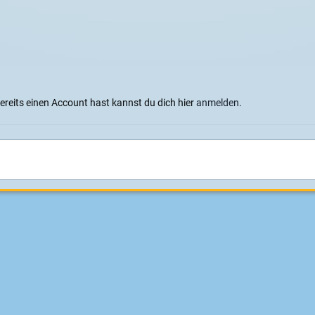
bereits einen Account hast kannst du dich hier
anmelden
.
nheit stammt von einem alten Kettcar
Sprachen
Datenschutzerklärung
Cookies
Impressum
|
Datenschutz
Konzeption, Design und Realisierung:
ITD - Hauser
Powered by Invision Community