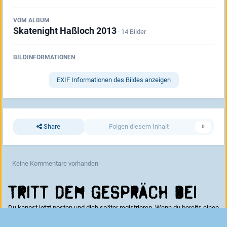
VOM ALBUM
Skatenight Haßloch 2013
· 14 Bilder
BILDINFORMATIONEN
EXIF Informationen des Bildes anzeigen
Share
Folgen diesem Inhalt
0
Keine Kommentare vorhanden
Tritt dem Gespräch bei
Du kannst jetzt posten und dich später registrieren. Wenn du bereits einen
Account hast kannst du dich hier
anmelden
.