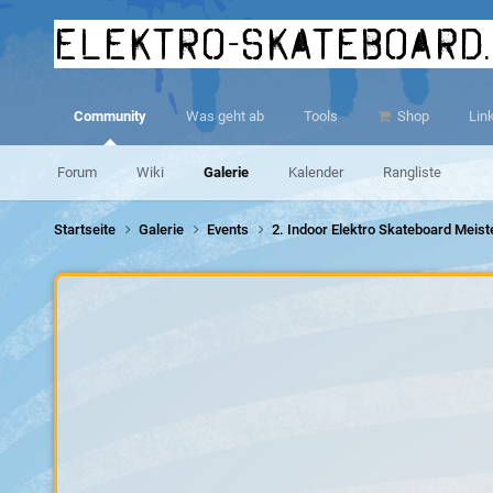
elektro-skateboard
Community
Was geht ab
Tools
Shop
Lin
Forum
Wiki
Galerie
Kalender
Rangliste
Startseite
Galerie
Events
2. Indoor Elektro Skateboard Meis