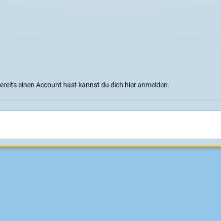
bereits einen Account hast kannst du dich hier
anmelden
.
terschaft Passion 2015
2. Indoor Elektro Skateboard Meisterschaft Passion
Sprachen
Datenschutzerklärung
Cookies
Impressum
|
Datenschutz
Konzeption, Design und Realisierung:
ITD - Hauser