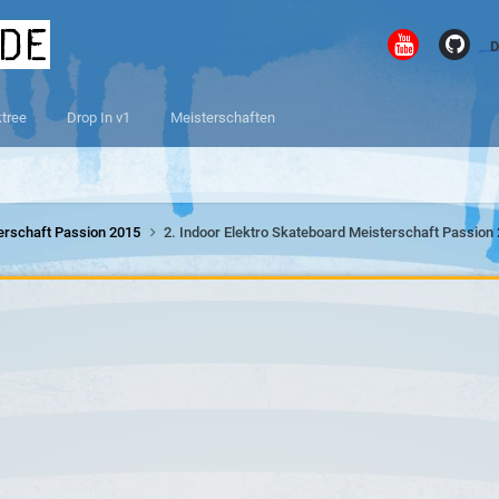
.de
D
ktree
Drop In v1
Meisterschaften
terschaft Passion 2015
2. Indoor Elektro Skateboard Meisterschaft Passion