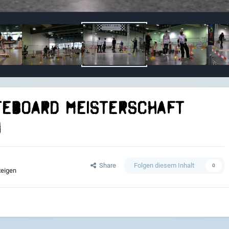
teboard Meisterschaft
n
Share
Folgen diesem Inhalt
0
zeigen