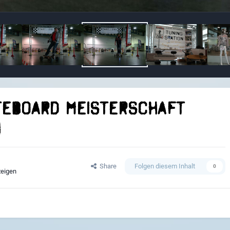
teboard Meisterschaft
n
Share
Folgen diesem Inhalt
0
zeigen