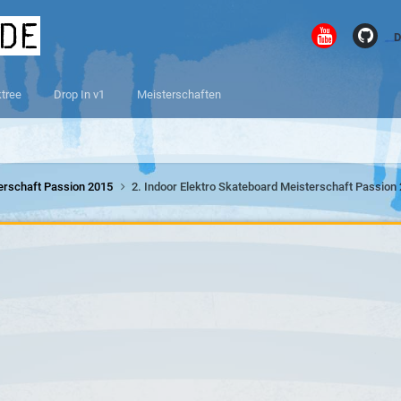
.de
D
ktree
Drop In v1
Meisterschaften
terschaft Passion 2015
2. Indoor Elektro Skateboard Meisterschaft Passion