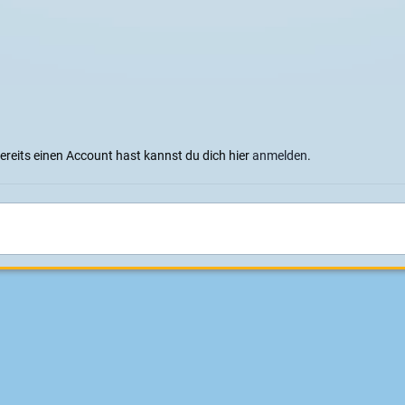
bereits einen Account hast kannst du dich hier
anmelden
.
terschaft Passion 2015
2. Indoor Elektro Skateboard Meisterschaft Passion
Sprachen
Datenschutzerklärung
Cookies
Impressum
|
Datenschutz
Konzeption, Design und Realisierung:
ITD - Hauser