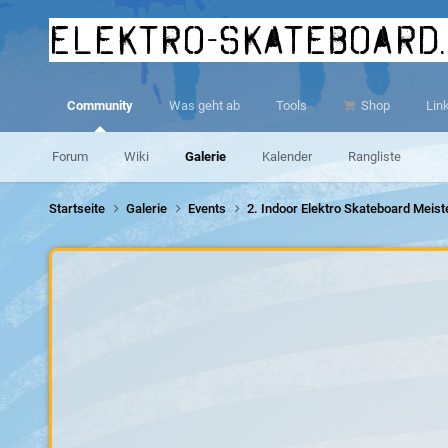
elektro-skateboard
Community
Was geht ab
Tools
Shop
Lin
Forum
Wiki
Galerie
Kalender
Rangliste
Startseite
Galerie
Events
2. Indoor Elektro Skateboard Meis