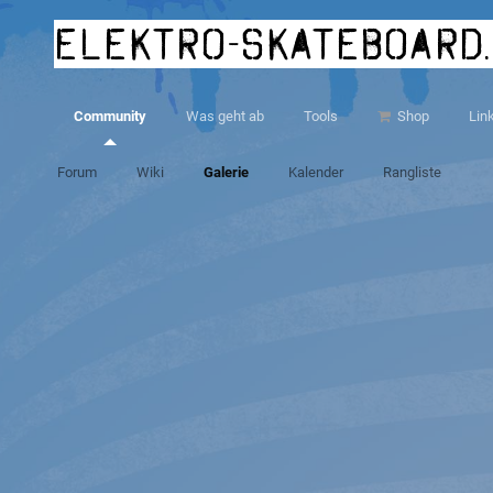
elektro-skateboard
Community
Was geht ab
Tools
Shop
Lin
Forum
Wiki
Galerie
Kalender
Rangliste