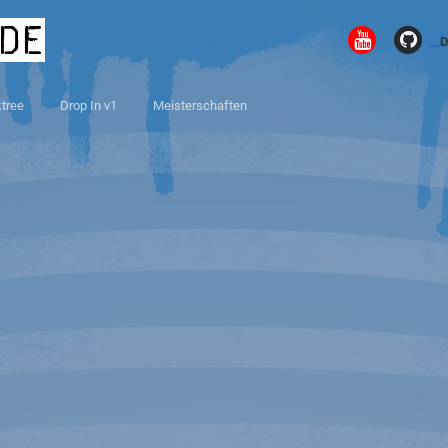
.de
D
ktree
Drop In v1
Meisterschaften