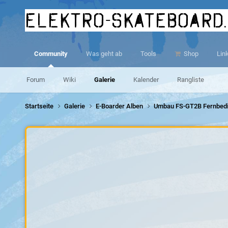
elektro-skateboard
Community
Was geht ab
Tools
Shop
Lin
Forum
Wiki
Galerie
Kalender
Rangliste
Startseite
Galerie
E-Boarder Alben
Umbau FS-GT2B Fernbed