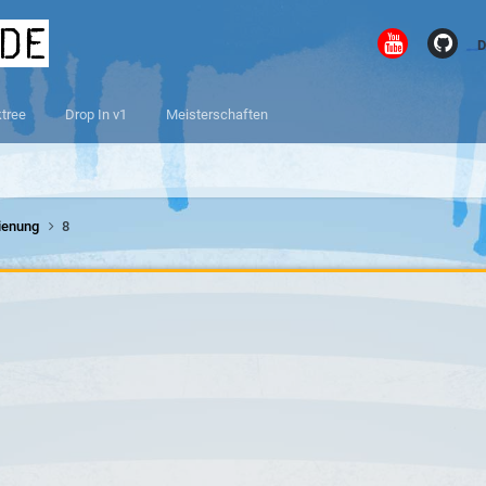
.de
D
ktree
Drop In v1
Meisterschaften
ienung
8