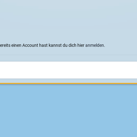
bereits einen Account hast kannst du dich hier
anmelden
.
ienung
8
Sprachen
Datenschutzerklärung
Cookies
Impressum
|
Datenschutz
Konzeption, Design und Realisierung:
ITD - Hauser
Powered by Invision Community