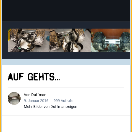
Auf gehts...
Von
Duffman
9. Januar 2016
999 Aufrufe
Mehr Bilder von Duffman zeigen