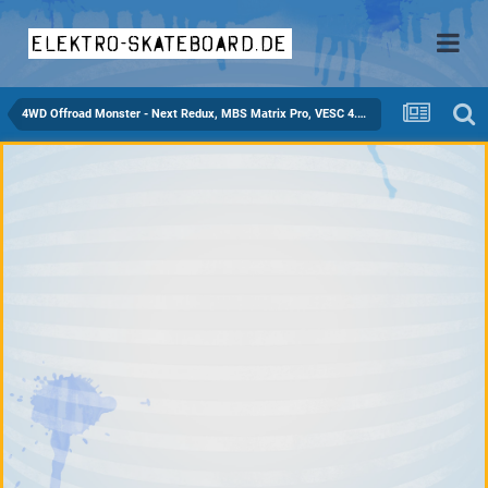
elektro-skateboard.de
4WD Offroad Monster - Next Redux, MBS Matrix Pro, VESC 4.7, c6364 sensored, 12s