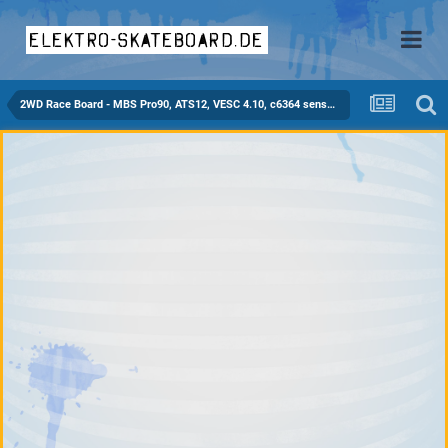
elektro-skateboard.de
2WD Race Board - MBS Pro90, ATS12, VESC 4.10, c6364 sensored, 12S