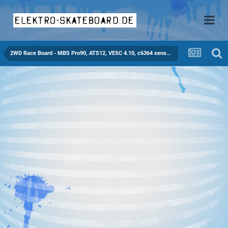
elektro-skateboard.de
2WD Race Board - MBS Pro90, ATS12, VESC 4.10, c6364 sensored, 12S