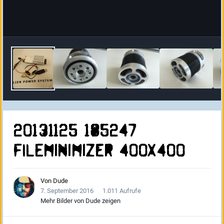
20131125 185247
FILEminimizer 400x400
Von
Dude
7. September 2016
1.011 Aufrufe
Mehr Bilder von Dude zeigen