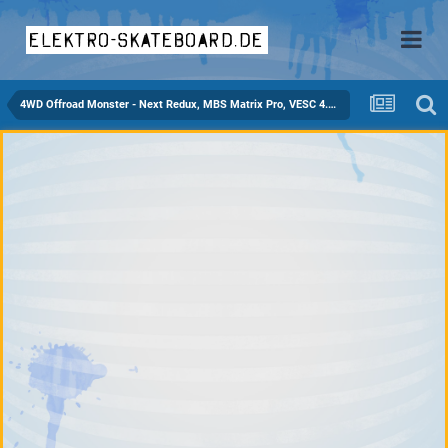
elektro-skateboard.de
4WD Offroad Monster - Next Redux, MBS Matrix Pro, VESC 4.7, c6364 sensored, 12s