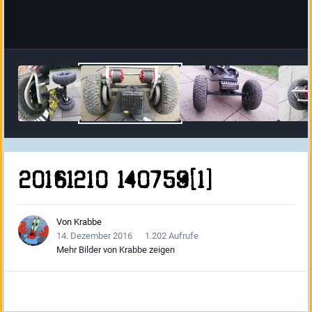
20161210 140759[1]
Von
Krabbe
14. Dezember 2016
1.202 Aufrufe
Mehr Bilder von Krabbe zeigen