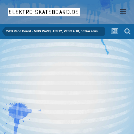
elektro-skateboard.de
2WD Race Board - MBS Pro90, ATS12, VESC 4.10, c6364 sensored, 12S