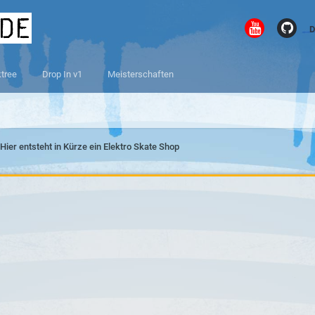
.de
D
ktree
Drop In v1
Meisterschaften
Hier entsteht in Kürze ein Elektro Skate Shop