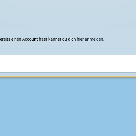
bereits einen Account hast kannst du dich hier
anmelden
.
Hier entsteht in Kürze ein Elektro Skate Shop
Sprachen
Datenschutzerklärung
Cookies
Impressum
|
Datenschutz
Konzeption, Design und Realisierung:
ITD - Hauser
Powered by Invision Community