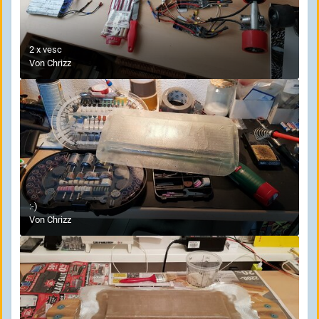
2 x vesc
Von
Chrizz
:-)
Von
Chrizz