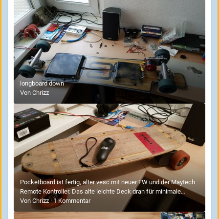
longboard down
Von
Chrizz
Pocketboard ist fertig, alter vesc mit neuer FW und der Maytech
Remote Kontroller. Das alte leichte Deck dran für minimale
Grösse und Gewicht. 3,38 Kg
Von
Chrizz
·
1 Kommentar