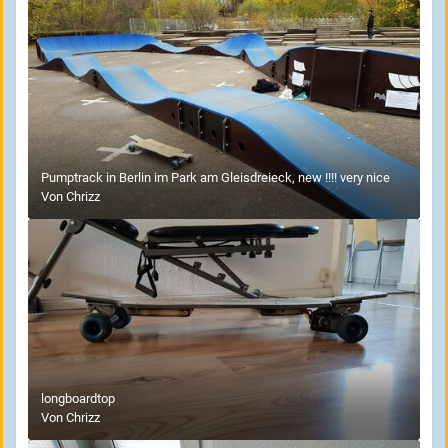
Pumptrack in Berlin im Park am Gleisdreieck, new !!!! very nice
Von
Chrizz
longboardtop
Von
Chrizz