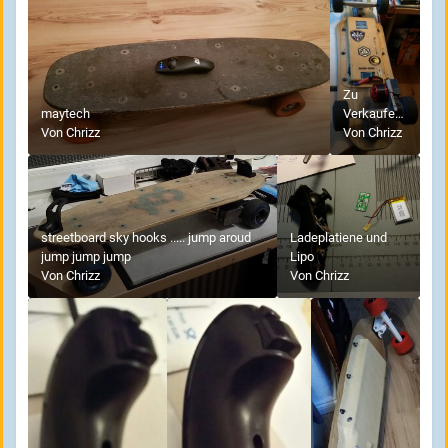
Zu
maytech
Verkaufen
Von
Chrizz
bei
Von
Chrizz
Interesse
.... 4,8 Kg
mit 8s
Akku
streetboard sky hooks ..... jump aroud
Ladeplatiene und
jump jump jump
Lipo
Von
Chrizz
Von
Chrizz