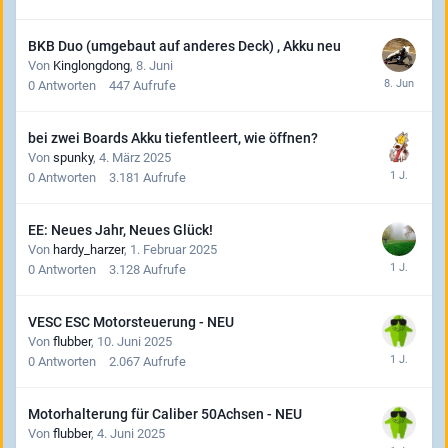
BKB Duo (umgebaut auf anderes Deck) , Akku neu
Von
Kinglongdong
,
8. Juni
0
Antworten
447
Aufrufe
bei zwei Boards Akku tiefentleert, wie öffnen?
Von
spunky
,
4. März 2025
0
Antworten
3.181
Aufrufe
EE: Neues Jahr, Neues Glück!
Von
hardy_harzer
,
1. Februar 2025
0
Antworten
3.128
Aufrufe
VESC ESC Motorsteuerung - NEU
Von
flubber
,
10. Juni 2025
0
Antworten
2.067
Aufrufe
Motorhalterung für Caliber 50Achsen - NEU
Von
flubber
,
4. Juni 2025