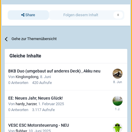
Share
Folgen diesem Inhalt
0
Gehe zur Themenübersicht
Gleiche Inhalte
BKB Duo (umgebaut auf anderes Deck) , Akku neu
Von
Kinglongdong
,
8. Juni
0
Antworten
420
Aufrufe
EE: Neues Jahr, Neues Glück!
Von
hardy_harzer
,
1. Februar 2025
0
Antworten
3.117
Aufrufe
VESC ESC Motorsteuerung - NEU
Von
flubber
,
10. Juni 2025