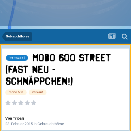
Gebrauchtbörse
MoBo 600 Street
[verkaufe]
(fast NEU -
Schnäppchen!)
mobo 600
verkauf
Von
Tribals
23. Februar 2015
in
Gebrauchtbörse