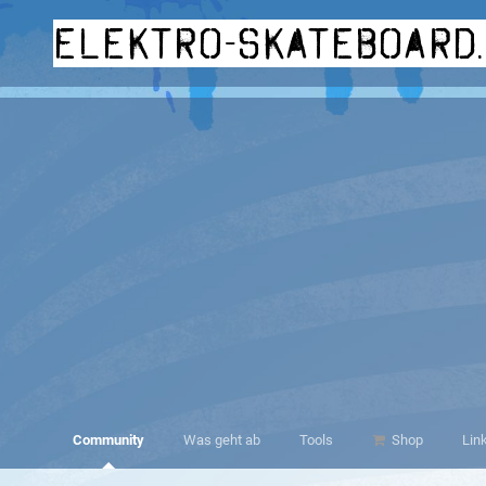
elektro-skateboard
Community
Was geht ab
Tools
Shop
Lin