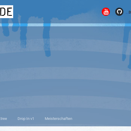
.de
D
ktree
Drop In v1
Meisterschaften