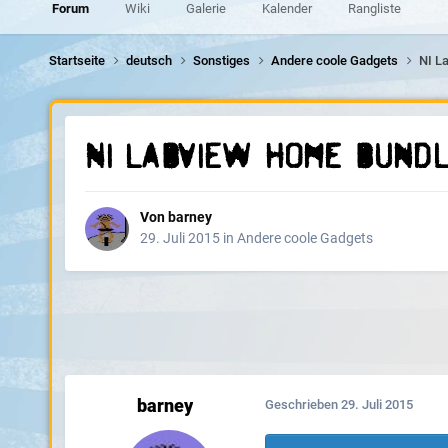
Forum
Wiki
Galerie
Kalender
Rangliste
Startseite
deutsch
Sonstiges
Andere coole Gadgets
NI L
NI LabVIEW Home bundl
Von
barney
29. Juli 2015
in
Andere coole Gadgets
barney
Geschrieben
29. Juli 2015