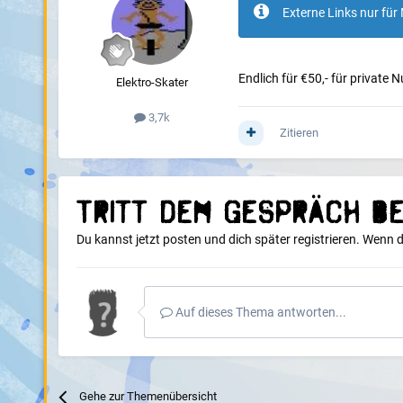
Externe Links nur für 
Endlich für €50,- für private N
Elektro-Skater
3,7k
Zitieren
Tritt dem Gespräch be
Du kannst jetzt posten und dich später registrieren. Wenn 
Auf dieses Thema antworten...
Gehe zur Themenübersicht