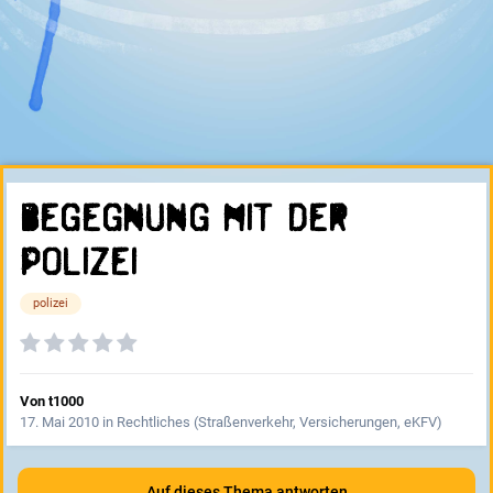
Begegnung mit der
Polizei
polizei
Von
t1000
17. Mai 2010
in
Rechtliches (Straßenverkehr, Versicherungen, eKFV)
Auf dieses Thema antworten